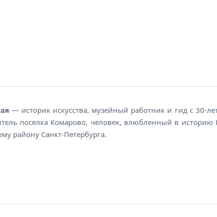
чковская
кая
— историк искусства, музейный работник и гид с 30-ле
итель поселка Комарово, человек, влюбленный в историю 
му району Санкт-Петербурга.