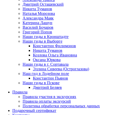
Дмитрий Осташевский
Никита Туманов
Наталья Морозова
Александра Маяк
Катерина Лашун
Василий Бочаров
Григорий Попов
Наши гиды в Кронштадте
Наши гиды в Выборге
Константин Филимонов
Никита Туманов
Козлова Ольга Ивановна
Оксана Юркова
Наши гиды в г. Сортавала
Эллина Сивеева (Остроглазова)
Наш гид в Лодейном поле
Константин Пьянов
Наши гиды в Пскове
Дмитрий Беляев
Правила
Правила участия в экскурсиях
Правила оплаты экскурсий
Политика обработки персональных данных
Подарочный сертификат