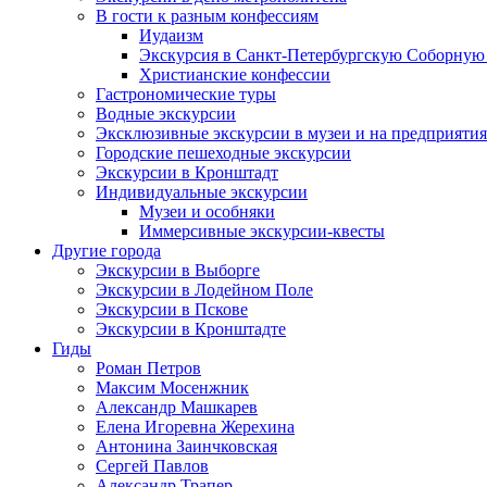
В гости к разным конфессиям
Иудаизм
Экскурсия в Санкт-Петербургскую Соборную
Христианские конфессии
Гастрономические туры
Водные экскурсии
Эксклюзивные экскурсии в музеи и на предприятия
Городские пешеходные экскурсии
Экскурсии в Кронштадт
Индивидуальные экскурсии
Музеи и особняки
Иммерсивные экскурсии-квесты
Другие города
Экскурсии в Выборге
Экскурсии в Лодейном Поле
Экскурсии в Пскове
Экскурсии в Кронштадте
Гиды
Роман Петров
Максим Мосенжник
Александр Машкарев
Елена Игоревна Жерехина
Антонина Заинчковская
Сергей Павлов
Александр Трапер