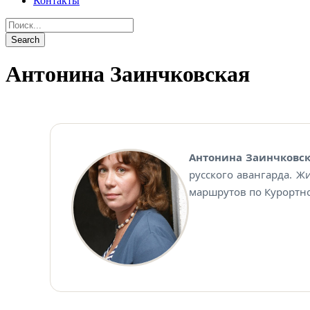
Контакты
Антонина Заинчковская
Антонина Заин
Антонина Заинчковс
русского авангарда. Ж
маршрутов по Курортно