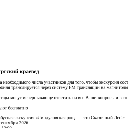
ургский краевед
 необходимого числа участников для того, чтобы экскурсия сос
мобиля транслируется через систему FM-трансляции на магнитолы
гиды могут исчерпывающе ответить на все Ваши вопросы и в то
вуют бесплатно
бусная экскурсия «Линдуловская роща — это Сказочный Лес!»
сентября 2026
:
10:00