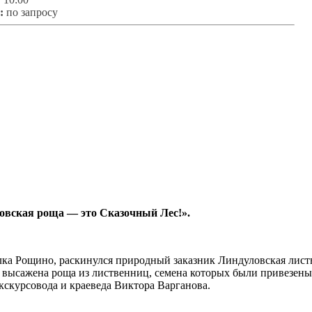
:
по запросу
овская роща — это Сказочный Лес!».
оселка Рощино, раскинулся природный заказник Линдуловская лис
 высажена роща из лиственниц, семена которых были привезены
скурсовода и краеведа Виктора Варганова.