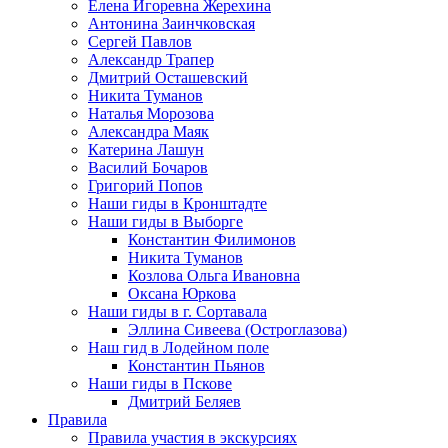
Елена Игоревна Жерехина
Антонина Заинчковская
Сергей Павлов
Александр Трапер
Дмитрий Осташевский
Никита Туманов
Наталья Морозова
Александра Маяк
Катерина Лашун
Василий Бочаров
Григорий Попов
Наши гиды в Кронштадте
Наши гиды в Выборге
Константин Филимонов
Никита Туманов
Козлова Ольга Ивановна
Оксана Юркова
Наши гиды в г. Сортавала
Эллина Сивеева (Остроглазова)
Наш гид в Лодейном поле
Константин Пьянов
Наши гиды в Пскове
Дмитрий Беляев
Правила
Правила участия в экскурсиях