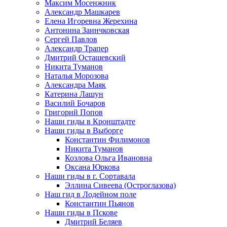
Максим Мосенжник
Александр Машкарев
Елена Игоревна Жерехина
Антонина Заинчковская
Сергей Павлов
Александр Трапер
Дмитрий Осташевский
Никита Туманов
Наталья Морозова
Александра Маяк
Катерина Лашун
Василий Бочаров
Григорий Попов
Наши гиды в Кронштадте
Наши гиды в Выборге
Константин Филимонов
Никита Туманов
Козлова Ольга Ивановна
Оксана Юркова
Наши гиды в г. Сортавала
Эллина Сивеева (Остроглазова)
Наш гид в Лодейном поле
Константин Пьянов
Наши гиды в Пскове
Дмитрий Беляев