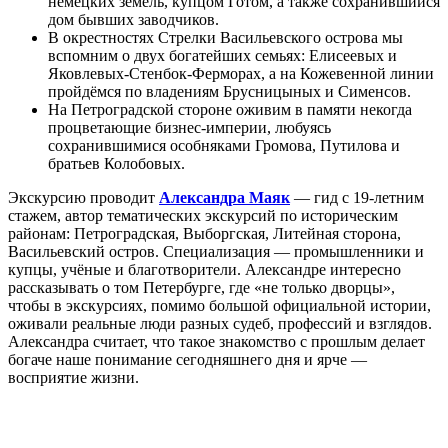
немецких земель, купцом Готом, а также сохранившийся
дом бывших заводчиков.
В окрестностях Стрелки Васильевского острова мы
вспомним о двух богатейших семьях: Елисеевых и
Яковлевых-Стенбок-Ферморах, а на Кожевенной линии
пройдёмся по владениям Брусницыных и Сименсов.
На Петроградской стороне оживим в памяти некогда
процветающие бизнес-империи, любуясь
сохранившимися особняками Громова, Путилова и
братьев Колобовых.
Экскурсию проводит
Александра Маяк
— гид с 19-летним
стажем, автор тематических экскурсий по историческим
районам: Петроградская, Выборгская, Литейная сторона,
Васильевский остров. Специализация — промышленники и
купцы, учёные и благотворители. Александре интересно
рассказывать о том Петербурге, где «не только дворцы»,
чтобы в экскурсиях, помимо большой официальной истории,
оживали реальные люди разных судеб, профессий и взглядов.
Александра считает, что такое знакомство с прошлым делает
богаче наше понимание сегодняшнего дня и ярче —
восприятие жизни.