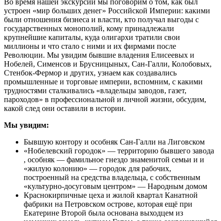
Во время нашей экскурсии мы поговорим о том, как был
устроен «мир больших денег» Российской Империи: какими
были отношения бизнеса и власти, кто получал выгоды с
государственных монополий, кому принадлежали
крупнейшие капиталы, куда олигархи тратили свои
миллионы и что стало с ними и их фирмами после
Революции. Мы увидим бывшие владения Елисеевых и
Нобелей, Сименсов и Брусницыных, Сан-Галли, Колобовых,
Стенбок-Фермор и других, узнаем как создавались
промышленные и торговые империи, вспомним, с какими
трудностями сталкивались «владельцы заводов, газет,
пароходов» в профессиональной и личной жизни, обсудим,
какой след они оставили в истории.
Мы увидим:
Бывшую контору и особняк Сан-Галли на Лиговском
«Нобелевский городок» — территорию бывшего завода
, особняк — фамильное гнездо знаменитой семьи и и
«жилую колонию» — городок для рабочих,
построенный на средства владельца, с собственным
«культурно-досуговым центром» — Народным домом
Краснокирпичные цеха и жилой квартал Канатной
фабрики на Петровском острове, которая ещё при
Екатерине Второй была основана выходцем из