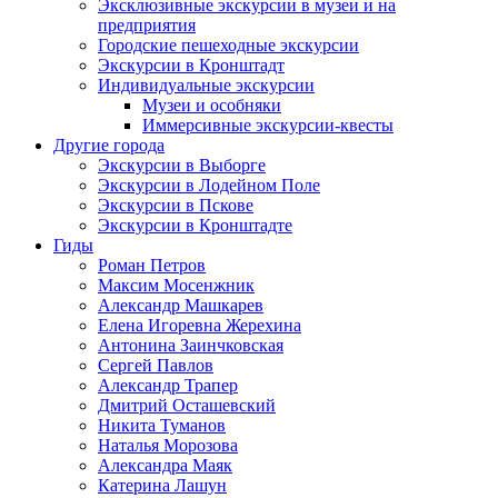
Эксклюзивные экскурсии в музеи и на
предприятия
Городские пешеходные экскурсии
Экскурсии в Кронштадт
Индивидуальные экскурсии
Музеи и особняки
Иммерсивные экскурсии-квесты
Другие города
Экскурсии в Выборге
Экскурсии в Лодейном Поле
Экскурсии в Пскове
Экскурсии в Кронштадте
Гиды
Роман Петров
Максим Мосенжник
Александр Машкарев
Елена Игоревна Жерехина
Антонина Заинчковская
Сергей Павлов
Александр Трапер
Дмитрий Осташевский
Никита Туманов
Наталья Морозова
Александра Маяк
Катерина Лашун