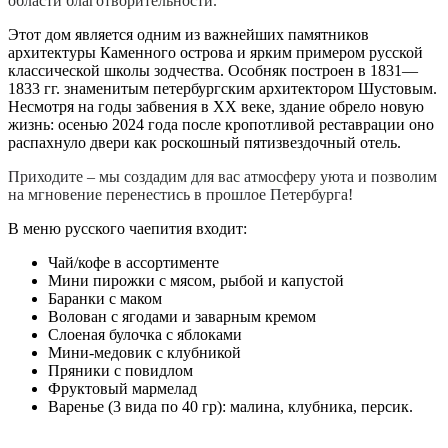
области благотворительности.
Этот дом является одним из важнейших памятников
архитектуры Каменного острова и ярким примером русской
классической школы зодчества. Особняк построен в 1831—
1833 гг. знаменитым петербургским архитектором Шустовым.
Несмотря на годы забвения в XX веке, здание обрело новую
жизнь: осенью 2024 года после кропотливой реставрации оно
распахнуло двери как роскошный пятизвездочный отель.
Приходите – мы создадим для вас атмосферу уюта и позволим
на мгновение перенестись в прошлое Петербурга!
В меню русского чаепития входит:
Чай/кофе в ассортименте
Мини пирожки с мясом, рыбой и капустой
Баранки с маком
Волован с ягодами и заварным кремом
Слоеная булочка с яблоками
Мини-медовик с клубникой
Пряники с повидлом
Фруктовый мармелад
Варенье (3 вида по 40 гр): малина, клубника, персик.