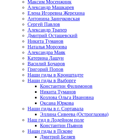
Максим Мосенжник
Александр Машкарев
Елена Игоревна Жерехина
Антонина Заинчковская
Сергей Павлов
Александр Трапер
Дмитрий Осташевский
Никита Туманов
Наталья Морозова
Александра Маяк
Катерина Лашун
Василий Бочаров
Григорий Попов
Наши гиды в Кронштадте
Наши гиды в Выборге
Константин Филимонов
Никита Туманов
Козлова Ольга Ивановна
Оксана Юркова
Наши гиды в г. Сортавала
Эллина Сивеева (Остроглазова)
Наш гид в Лодейном поле
Константин Пьянов
Наши гиды в Пскове
Дмитрий Беляев