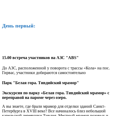
День первый:
15.00 встреча участников на АЗС "ABS"
До АЗС, расположенной у поворота с трассы «Кола» на пос.
Гирвас, участники добираются самостоятельно
Парк "Белая гора. Тивдийский мрамор"
Экскурсия по парку «Белая гора. Тивдийский мрамор» с
переправой на пароме через озеро.
А вы знаете, где брали мрамор для отделки зданий Санкт-
Петербурга в XVIII веке? Все начиналось близ небольшой
карельской деревушки Тивдия. Местный мрамор розовых и