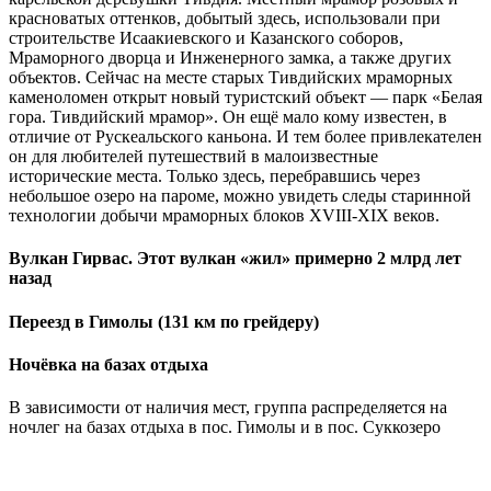
красноватых оттенков, добытый здесь, использовали при
строительстве Исаакиевского и Казанского соборов,
Мраморного дворца и Инженерного замка, а также других
объектов. Сейчас на месте старых Тивдийских мраморных
каменоломен открыт новый туристский объект — парк «Белая
гора. Тивдийский мрамор». Он ещё мало кому известен, в
отличие от Рускеальского каньона. И тем более привлекателен
он для любителей путешествий в малоизвестные
исторические места. Только здесь, перебравшись через
небольшое озеро на пароме, можно увидеть следы старинной
технологии добычи мраморных блоков XVIII-XIX веков.
Вулкан Гирвас. Этот вулкан «жил» примерно 2 млрд лет
назад
Переезд в Гимолы (131 км по грейдеру)
Ночёвка на базах отдыха
В зависимости от наличия мест, группа распределяется на
ночлег на базах отдыха в пос. Гимолы и в пос. Суккозеро