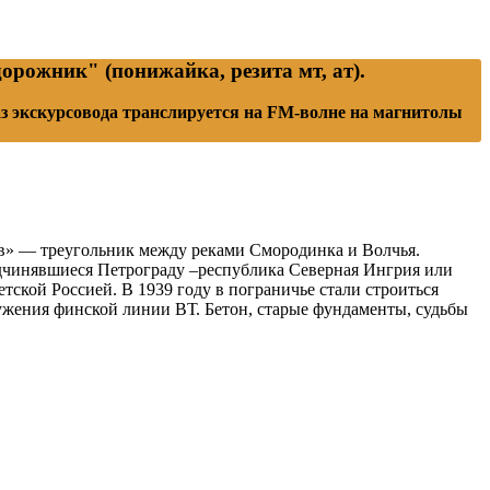
рожник" (понижайка, резита мт, ат).
аз экскурсовода транслируется на FM-волне на магнитолы
вов» — треугольник между реками Смородинка и Волчья.
подчинявшиеся Петрограду –республика Северная Ингрия или
тской Россией. В 1939 году в пограничье стали строиться
ужения финской линии ВТ. Бетон, старые фундаменты, судьбы