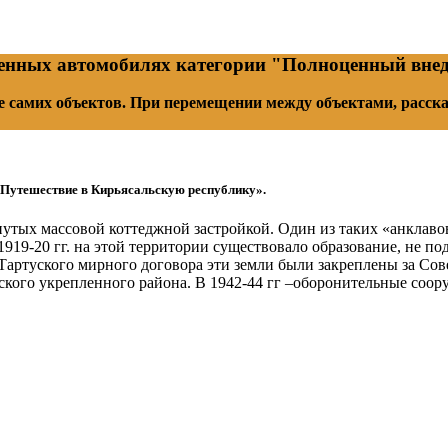
енных автомобилях категории "Полноценный внедо
ле самих объектов. При перемещении между объектами, расск
Путешествие в Кирьясальскую республику».
ронутых массовой коттеджной застройкой. Один из таких «анкла
1919-20 гг. на этой территории существовало образование, не 
Тартуского мирного договора эти земли были закреплены за Сове
кого укрепленного района. В 1942-44 гг –оборонительные соор