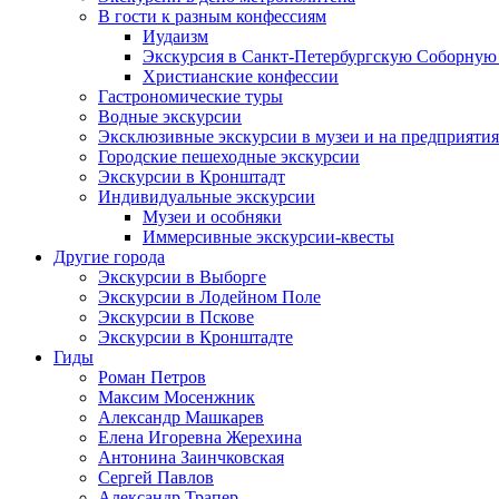
В гости к разным конфессиям
Иудаизм
Экскурсия в Санкт-Петербургскую Соборную
Христианские конфессии
Гастрономические туры
Водные экскурсии
Эксклюзивные экскурсии в музеи и на предприятия
Городские пешеходные экскурсии
Экскурсии в Кронштадт
Индивидуальные экскурсии
Музеи и особняки
Иммерсивные экскурсии-квесты
Другие города
Экскурсии в Выборге
Экскурсии в Лодейном Поле
Экскурсии в Пскове
Экскурсии в Кронштадте
Гиды
Роман Петров
Максим Мосенжник
Александр Машкарев
Елена Игоревна Жерехина
Антонина Заинчковская
Сергей Павлов
Александр Трапер