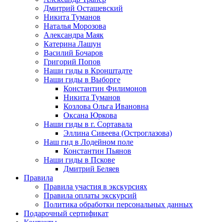
Дмитрий Осташевский
Никита Туманов
Наталья Морозова
Александра Маяк
Катерина Лашун
Василий Бочаров
Григорий Попов
Наши гиды в Кронштадте
Наши гиды в Выборге
Константин Филимонов
Никита Туманов
Козлова Ольга Ивановна
Оксана Юркова
Наши гиды в г. Сортавала
Эллина Сивеева (Остроглазова)
Наш гид в Лодейном поле
Константин Пьянов
Наши гиды в Пскове
Дмитрий Беляев
Правила
Правила участия в экскурсиях
Правила оплаты экскурсий
Политика обработки персональных данных
Подарочный сертификат