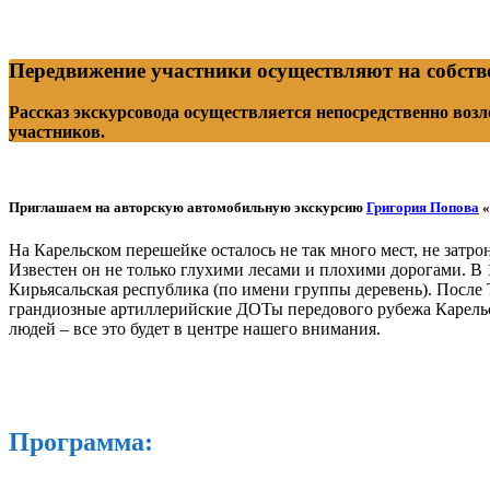
Передвижение участники осуществляют на собств
Рассказ экскурсовода осуществляется непосредственно воз
участников.
Приглашаем на авторскую автомобильную экскурсию
Григория Попова
«
На Карельском перешейке осталось не так много мест, не зат
Известен он не только глухими лесами и плохими дорогами. В 
Кирьясальская республика (по имени группы деревень). После 
грандиозные артиллерийские ДОТы передового рубежа Карельс
людей – все это будет в центре нашего внимания.
Программа: